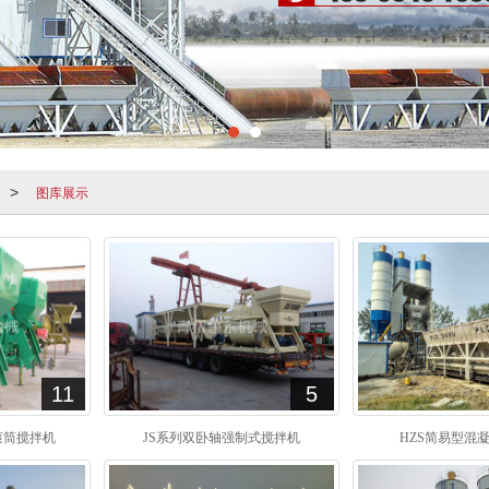
图库展示
>
11
5
滚筒搅拌机
JS系列双卧轴强制式搅拌机
HZS简易型混