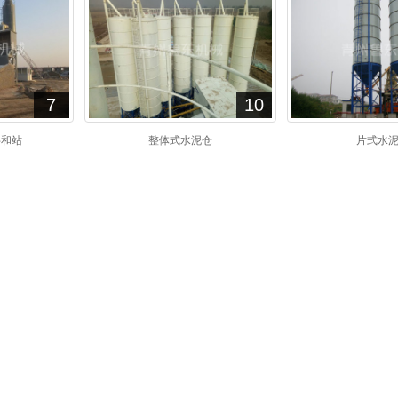
7
10
拌和站
整体式水泥仓
片式水