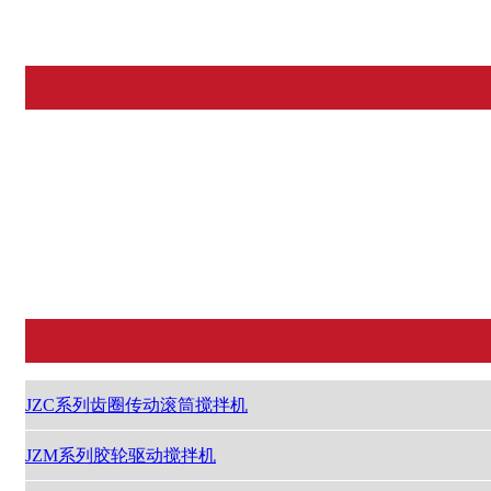
JZC系列齿圈传动滚筒搅拌机
HZS标准型混凝土搅拌楼
JZC系列齿圈传动滚筒搅拌机
JZM系列胶轮驱动搅拌机