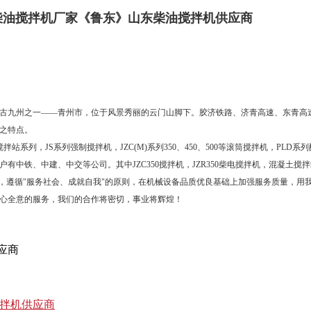
柴油搅拌机厂家《鲁东》山东柴油搅拌机供应商
九州之一——青州市，位于风景秀丽的云门山脚下。胶济铁路、济青高速、东青高速
之特点。
系列，JS系列强制搅拌机，JZC(M)系列350、450、500等滚筒搅拌机，PLD
中铁、中建、中交等公司。其中JZC350搅拌机，JZR350柴电搅拌机，混凝土搅
遵循"服务社会、成就自我"的原则，在机械设备品质优良基础上加强服务质量，用
心全意的服务，我们的合作将密切，事业将辉煌！
拌机供应商