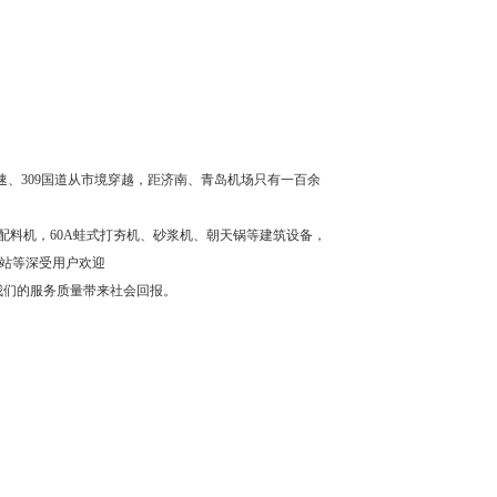
、309国道从市境穿越，距济南、青岛机场只有一百余
系列配料机，60A蛙式打夯机、砂浆机、朝天锅等建筑设备，
拌站等深受用户欢迎
我们的服务质量带来社会回报。