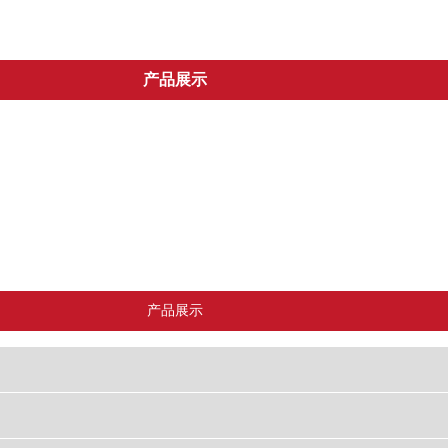
产品展示
JZM系列胶轮驱动搅拌机
JS系列双卧轴强制式搅拌机
P
WDB稳定土拌和站
整体式水泥仓
片式水泥仓
产品展示