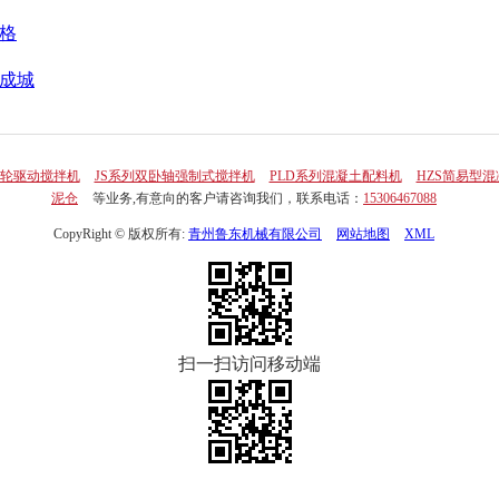
格
成城
胶轮驱动搅拌机
JS系列双卧轴强制式搅拌机
PLD系列混凝土配料机
HZS简易型
泥仓
等业务,有意向的客户请咨询我们，联系电话：
15306467088
CopyRight © 版权所有:
青州鲁东机械有限公司
网站地图
XML
扫一扫访问移动端