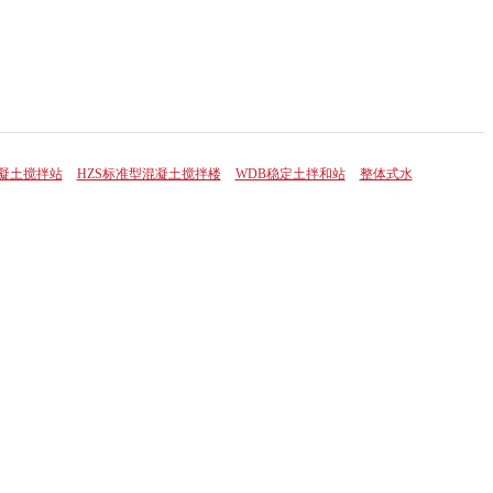
混凝土搅拌站
HZS标准型混凝土搅拌楼
WDB稳定土拌和站
整体式水